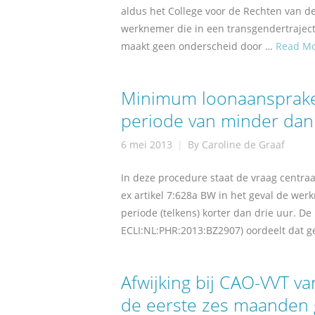
aldus het College voor de Rechten van de
werknemer die in een transgendertraject 
maakt geen onderscheid door …
Read M
Minimum loonaansprake
periode van minder dan
6 mei 2013
By
Caroline de Graaf
In deze procedure staat de vraag centr
ex artikel 7:628a BW in het geval de w
periode (telkens) korter dan drie uur. D
ECLI:NL:PHR:2013:BZ2907) oordeelt dat g
Afwijking bij CAO-VVT v
de eerste zes maanden 