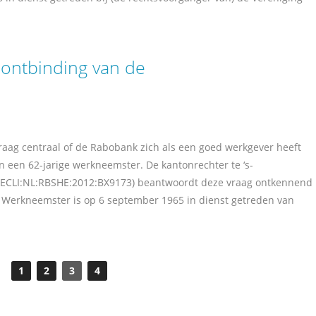
ontbinding van de
raag centraal of de Rabobank zich als een goed werkgever heeft
an een 62-jarige werkneemster. De kantonrechter te ‘s-
 ECLI:NL:RBSHE:2012:BX9173) beantwoordt deze vraag ontkennend
en Werkneemster is op 6 september 1965 in dienst getreden van
1
2
3
4