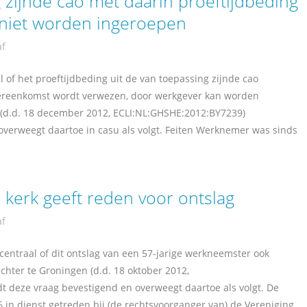
zijnde cao met daarin proeftijdbeding
 niet worden ingeroepen
af
l of het proeftijdbeding uit de van toepassing zijnde cao
ereenkomst wordt verwezen, door werkgever kan worden
 (d.d. 18 december 2012, ECLI:NL:GHSHE:2012:BY7239)
verweegt daartoe in casu als volgt. Feiten Werknemer was sinds
kerk geeft reden voor ontslag
af
centraal of dit ontslag van een 57-jarige werkneemster ook
echter te Groningen (d.d. 18 oktober 2012,
 deze vraag bevestigend en overweegt daartoe als volgt. De
 in dienst getreden bij (de rechtsvoorganger van) de Vereniging