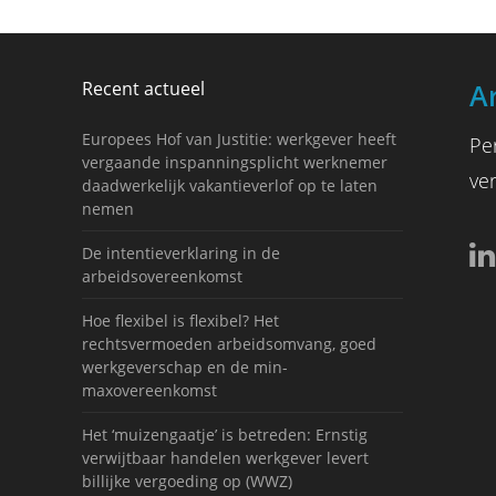
Recent actueel
A
Europees Hof van Justitie: werkgever heeft
Pe
vergaande inspanningsplicht werknemer
ve
daadwerkelijk vakantieverlof op te laten
nemen
De intentieverklaring in de
arbeidsovereenkomst
Hoe flexibel is flexibel? Het
rechtsvermoeden arbeidsomvang, goed
werkgeverschap en de min-
maxovereenkomst
Het ‘muizengaatje’ is betreden: Ernstig
verwijtbaar handelen werkgever levert
billijke vergoeding op (WWZ)