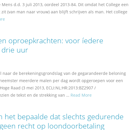
 Mens d.d. 3 juli 2013, oordeel 2013-84. Dit omdat het College een
zit (van man naar vrouw) aan blijft schrijven als man. Het college
ore
n oproepkrachten: voor íedere
 drie uur
aal naar de berekeningsgrondslag van de gegarandeerde beloning
erkneemster meerdere malen per dag wordt opgeroepen voor een
e Hoge Raad (3 mei 2013, ECLI:NL:HR:2013:BZ2907 /
ezien de tekst en de strekking van …
Read More
an het bepaalde dat slechts gedurende
geen recht op loondoorbetaling