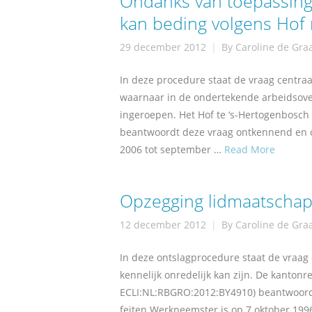
Ondanks van toepassing 
kan beding volgens Hof
29 december 2012
By
Caroline de Gra
In deze procedure staat de vraag centraa
waarnaar in de ondertekende arbeidsov
ingeroepen. Het Hof te ‘s-Hertogenbosch
beantwoordt deze vraag ontkennend en o
2006 tot september …
Read More
Opzegging lidmaatschap 
12 december 2012
By
Caroline de Gra
In deze ontslagprocedure staat de vraag 
kennelijk onredelijk kan zijn. De kantonr
ECLI:NL:RBGRO:2012:BY4910) beantwoordt
feiten Werkneemster is op 7 oktober 1996