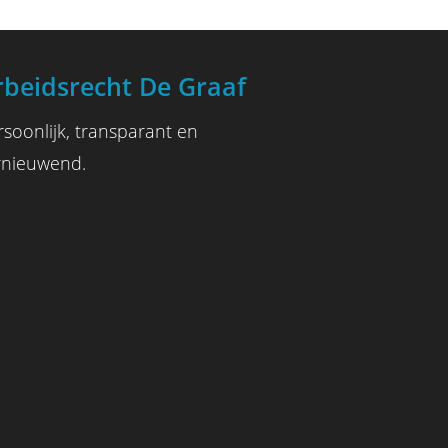
rbeidsrecht De Graaf
rsoonlijk, transparant en
rnieuwend.