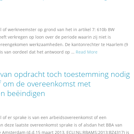
l of werkneemster op grond van het in artikel 7: 610b BW
t verkregen op loon over de periode waarin zij niet is
vereengekomen werkzaamheden. De kantonrechter te Haarlem (9
is van oordeel dat het antwoord op …
Read More
van opdracht toch toestemming nodig
jf om de overeenkomst met
n beëindigen
l of er sprake is van een arbeidsovereenkomst of een
n deze laatste overeenkomst sprake is of alsdan het BBA van
te Amsterdam (d.d.15 maart 2013, ECLI:NL:RBAMS:2013:BZ4317) is