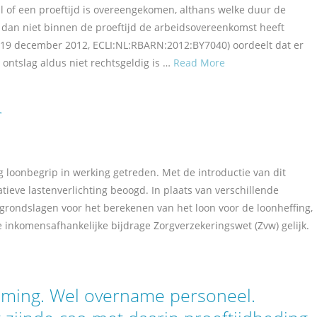
l of een proeftijd is overeengekomen, althans welke duur de
al dan niet binnen de proeftijd de arbeidsovereenkomst heeft
(19 december 2012, ECLI:NL:RBARN:2012:BY7040) oordeelt dat er
ontslag aldus niet rechtsgeldig is …
Read More
r
g loonbegrip in werking getreden. Met de introductie van dit
ieve lastenverlichting beoogd. In plaats van verschillende
 grondslagen voor het berekenen van het loon voor de loonheffing,
nkomensafhankelijke bijdrage Zorgverzekeringswet (Zvw) gelijk.
ming. Wel overname personeel.