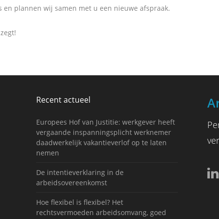
nis en plannen wij samen met u een nieuwe afspraak.
 zegt!
Recent actueel
A
Europees Hof van Justitie: werkgever heeft
Pe
vergaande inspanningsplicht werknemer
ve
daadwerkelijk vakantieverlof op te laten
nemen
De intentieverklaring in de
arbeidsovereenkomst
Hoe flexibel is flexibel? Het
rechtsvermoeden arbeidsomvang, goed