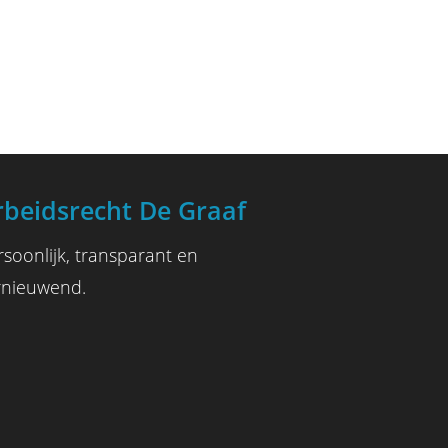
rbeidsrecht De Graaf
rsoonlijk, transparant en
rnieuwend.