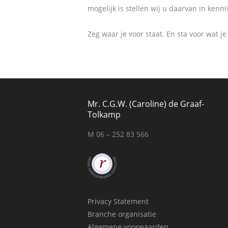
mogelijk is stellen wij u daarvan in ken
Zeg waar je voor staat. En sta voor wat je
Mr. C.G.W. (Caroline) de Graaf-
Tolkamp
M 06 – 252 83 566
Privacy Statement
Branche organisatie
Algemene voorwaarden