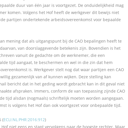
bepaalde duur van één jaar is voortgezet. De onduidelijkheid mag
er komen. Volgens het Hof heeft de werkgever dit bewijs niet
 beide partijen ondertekende arbeidsovereenkomst voor bepaalde
van mening dat als uitgangspunt bij de CAO bepalingen heeft te
daarvan, van doorslaggevende betekenis zijn. Bovendien is het
schreven vanuit de gedachte om de werknemer, die een
alde tijd aangaat, te beschermen en wel in die zin dat hem
sovereenkomst is. Werkgever stelt nog dat waar partijen een CAO
ijwillig gezamenlijk van af kunnen wijken. Deze stelling kan
il bericht dat in het geding wordt gebracht kan in dit geval niet
gemaakte afspraken. Immers, conform de van toepassing zijnde CAO
alde tijd alsdan (nogmaals) schriftelijk moeten worden aangegaan.
mst is volgens het Hof dan ook voortgezet voor onbepaalde tijd.
 (
ECLI:NL:PHR:2016:912
)
 Hof niet eens en stapt vervolgens naar de hoogste rechter. Maar