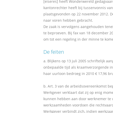
[eiseres] heeft Wonderwereld gedagvaard
kantonrechter heeft bij tussenvonnis van
plaatsgevonden op 22 november 2012. De 
naar voren hebben gebracht.
De zaak is vervolgens aangehouden tenein
te beproeven. Bij fax van 18 december 20
om tot een regeling in der minne te kom
De feiten
a. Blijkens op 13 juli 2005 schriftelijk 
onbepaalde tijd als kraamverzorgende in
haar uurloon bedroeg in 2010 € 17,96 br
b. Art. 3 van de arbeidsovereenkomst bep
Werkgever verklaart dat zij op enig mo
kunnen hebben aan door werknemer te ver
werkzaamheden voordoen die rechtvaard
Werkgever verbindt zich, indien werkzaa