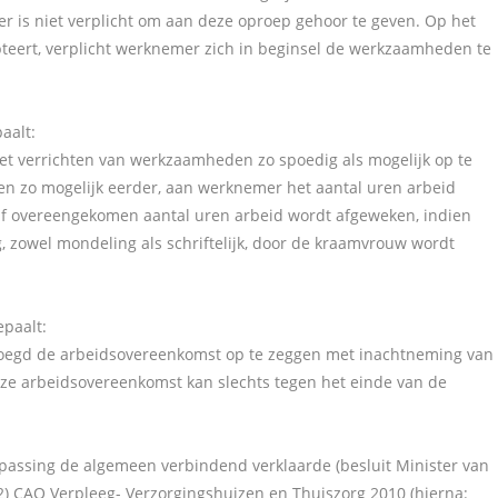
 is niet verplicht om aan deze oproep gehoor te geven. Op het
ert, verplicht werknemer zich in beginsel de werkzaamheden te
aalt:
et verrichten van werkzaamheden zo spoedig als mogelijk op te
en zo mogelijk eerder, aan werknemer het aantal uren arbeid
raf overeengekomen aantal uren arbeid wordt afgeweken, indien
g, zowel mondeling als schriftelijk, door de kraamvrouw wordt
epaalt:
voegd de arbeidsovereenkomst op te zeggen met inachtneming van
e arbeidsovereenkomst kan slechts tegen het einde van de
passing de algemeen verbindend verklaarde (besluit Minister van
) CAO Verpleeg- Verzorgingshuizen en Thuiszorg 2010 (hierna: