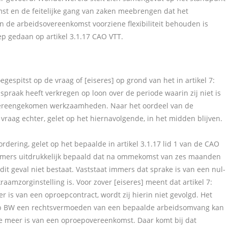
st en de feitelijke gang van zaken meebrengen dat het
n de arbeidsovereenkomst voorziene flexibiliteit behouden is
p gedaan op artikel 3.1.17 CAO VTT.
egespitst op de vraag of [eiseres] op grond van het in artikel 7:
aak heeft verkregen op loon over de periode waarin zij niet is
overeengekomen werkzaamheden. Naar het oordeel van de
raag echter, gelet op het hiernavolgende, in het midden blijven.
rdering, gelet op het bepaalde in artikel 3.1.17 lid 1 van de CAO
is immers uitdrukkelijk bepaald dat na ommekomst van zes maanden
it geval niet bestaat. Vaststaat immers dat sprake is van een nul-
amzorginstelling is. Voor zover [eiseres] meent dat artikel 7:
is van een oproepcontract, wordt zij hierin niet gevolgd. Het
:610b BW een rechtsvermoeden van een bepaalde arbeidsomvang kan
e meer is van een oproepovereenkomst. Daar komt bij dat