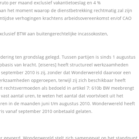
bruto per maand exclusief vakantietoeslag en 4 %
t aan het moment waarop de dienstbetrekking rechtmatig zal zijn
ntijdse verhogingen krachtens arbeidsovereenkomst en/of CAO
exclusief BTW aan buitengerechtelijke incassokosten,
rdering ten grondslag gelegd. Tussen partijen is sinds 1 augustus
basis van kracht. [eiseres] heeft structureel werkzaamheden
n september 2010 is zij, zonder dat Wonderwereld daarvoor een
erkzaamheden opgeroepen, terwijl zij zich beschikbaar heeft
et rechtsvermoeden als bedoeld in artikel 7: 610b BW meebrengt
vast aantal uren, te weten het aantal dat voortvloeit uit het
ren in de maanden juni t/m augustus 2010. Wonderwereld heeft
ris vanaf september 2010 onbetaald gelaten.
 gevoerd. Wonderwereld stelt zich samengevat op het standpunt