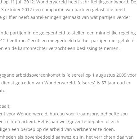
 op 11 juli 2012. Wonderwereld heeft schriftelijk geantwoord. De
 3 oktober 2012 een comparitie van partijen gelast, die heeft
griffier heeft aantekeningen gemaakt van wat partijen verder
de partijen in de gelegenheid te stellen een minnelijke regeling
12 heeft mr. Gerritsen meegedeeld dat het partijen niet gelukt is
en en de kantonrechter verzocht een beslissing te nemen.
aangegane arbeidsovereenkomst is [eiseres] op 1 augustus 2005 voor
 dienst getreden van Wonderwereld. [eiseres] is 57 jaar oud en
uto.
aalt:
ment voor Wonderwereld, bureau voor kraamzorg, behoefte zou
richten arbeid. Het is aan werkgever te bepalen of zich
igen een beroep op de arbeid van werknemer te doen.
mheden als bovenbedoeld aanwezig zijn, het verrichten daarvan