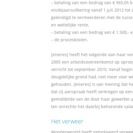
– betaling van een bedrag van € 965,05 
eindejaarsuitkering vanaf 1 juli 2012 to
geëindigd te vermeerderen met de tusse
en wettelijke rente,
– betaling van een bedrag van € 1.500,- 
– de proceskosten.
[eiseres] heeft het volgende aan haar vo
2005 een arbeidsovereenkomst op oproep
verricht tot september 2010. Vanaf begi
deugdelijke grond had, niet meer voor w
gehouden. [eiseres] is van mening dat h
dat zij aanspraak heeft verkregen op een 
gemiddelde van de door haar gewerkte u
ten onrechte het daarbij behorende sala
Het verweer
Wonderwereld heeft gemotiveerd verweer