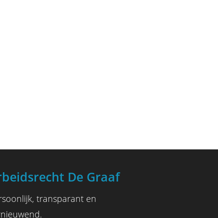
rbeidsrecht De Graaf
rsoonlijk, transparant en
rnieuwend.