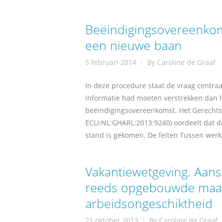
Beëindigingsovereenkoms
een nieuwe baan
5 februari 2014
By
Caroline de Graaf
In deze procedure staat de vraag centraa
informatie had moeten verstrekken dan hi
beëindigingsovereenkomst. Het Gerecht
ECLI:NL:GHARL:2013:9240) oordeelt dat d
stand is gekomen. De feiten Tussen wer
Vakantiewetgeving. Aans
reeds opgebouwde maar 
arbeidsongeschiktheid
21 oktober 2013
By
Caroline de Graaf