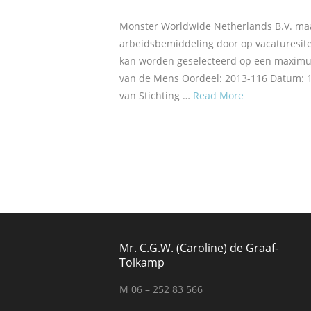
Monster Worldwide Netherlands B.V. maak
arbeidsbemiddeling door op vacaturesit
kan worden geselecteerd op een maximum
van de Mens Oordeel: 2013-116 Datum: 
van Stichting …
Read More
Mr. C.G.W. (Caroline) de Graaf-
Tolkamp
M 06 – 252 83 566