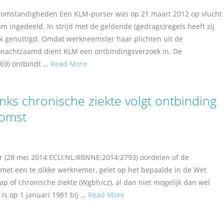
 omstandigheden Een KLM-purser was op 21 maart 2012 op vlucht
ingedeeld. In strijd met de geldende (gedrags)regels heeft zij
hol genuttigd. Omdat werkneemster haar plichten uit de
ronachtzaamd dient KLM een ontbindingsverzoek in. De
69) ontbindt …
Read More
ks chronische ziekte volgt ontbinding
komst
r (28 mei 2014 ECLI:NL:RBNNE:2014:2793) oordelen of de
met een te dikke werknemer, gelet op het bepaalde in de Wet
p of chronische ziekte (Wgbh/cz), al dan niet mogelijk dan wel
is op 1 januari 1981 bij …
Read More