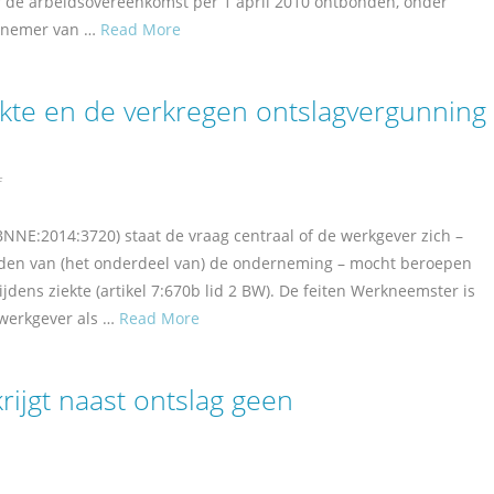
r de arbeidsovereenkomst per 1 april 2010 ontbonden, onder
rknemer van …
Read More
kte en de verkregen ontslagvergunning
f
NNE:2014:3720) staat de vraag centraal of de werkgever zich –
en van (het onderdeel van) de onderneming – mocht beroepen
jdens ziekte (artikel 7:670b lid 2 BW). De feiten Werkneemster is
 werkgever als …
Read More
ijgt naast ontslag geen