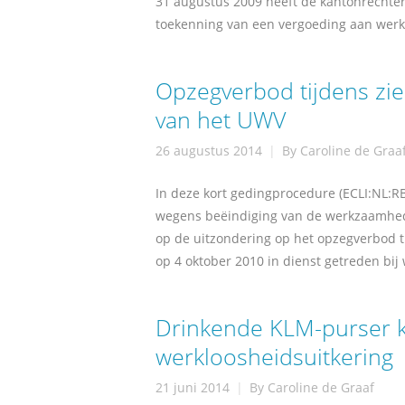
31 augustus 2009 heeft de kantonrechte
toekenning van een vergoeding aan we
Opzegverbod tijdens zie
van het UWV
26 augustus 2014
By
Caroline de Graa
In deze kort gedingprocedure (ECLI:NL:RB
wegens beëindiging van de werkzaamhed
op de uitzondering op het opzegverbod ti
op 4 oktober 2010 in dienst getreden bij
Drinkende KLM-purser kr
werkloosheidsuitkering
21 juni 2014
By
Caroline de Graaf