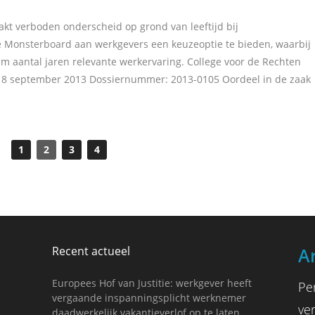
t verboden onderscheid op grond van leeftijd bij
e Monsterboard aan werkgevers een keuzeoptie te bieden, waarbij
 aantal jaren relevante werkervaring. College voor de Rechten
18 september 2013 Dossiernummer: 2013-0105 Oordeel in de zaak
1
2
3
4
Recent actueel
A
Europees Hof van Justitie: werkgever heeft
Pe
vergaande inspanningsplicht werknemer
ve
daadwerkelijk vakantieverlof op te laten