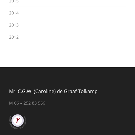
2015
2014
2013
2012
Mr. C.G.W. (Caroline) de Graaf-Tolkamp
M 06 – 252 83 566